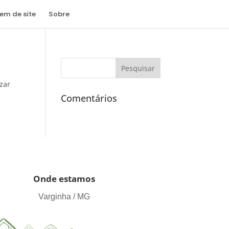
m de site
Sobre
izar
Comentários
Onde estamos
Varginha / MG